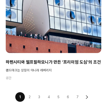
하펜시티와 엘프필하모니가 만든 ‘프리미엄 도심’의 조건
랜드마크는 상징이 아니라 레버리지
공간
1
2
3
4
5
6
7