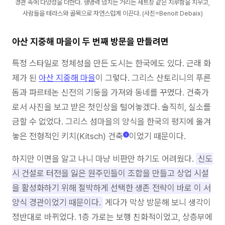
경관 속에 다양성을 더한다. 생명력 넘치는 거리는 세트장 같은 지루함을 지우고,
사람들을 테라스와 골목으로 자연스럽게 이끈다. (사진=Benoit Debaix)
아산 지중해 마을이 두 번째 방문을 만들려면
특정 스타일로 정체성을 만든 도시는 한국에도 있다. 근래 화
제가 된
아산 지중해 마을
이 그렇다. 그리스 산토리니의 푸른
돔과 파르테논 신전의 기둥을 가져와 동네를 꾸몄다. 건축가
로서 사진을 보고 받은 첫인상을 털어놓겠다. 솔직히, 실소를
금할 수 없었다. 그리스 섬마을의 양식을 한국의 평지에 옮겨
놓은 전형적인 키치(Kitsch) 건축
이었기 때문이다.
1
하지만 이면을 알고 나니 마냥 비판만 하기도 어려웠다.
신도
시 건설로 터전을 잃은 원주민들이 조합을 만들고 상업 시설
을 활성화하기 위해 절박하게 선택한 생존 전략이 바로 이 서
양식 경관이었기 때문이다.
게다가 막상 방문해 보니 생각이
정반대로 바뀌었다. 1층 가로는 보행 친화적이었고, 상층부에