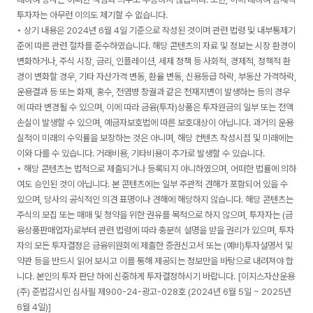
투자자는 아무런 이의도 제기할 수 없습니다.
• 상기 내용은 2024년 6월 4일 기준으로 작성된 것이며 관련 법령 및 내부통제기
준에 따른 관련 절차를 준수하였습니다. 해당 콘텐츠의 자료 및 정보는 시장 환경이
변화하거나, 주식 시장, 금리, 인플레이션, 세제 정책 등 사회적, 경제적, 정책적 환
경이 변화할 경우, 기타 자산가격 변동, 환율 변동, 신용등급 하락, 부동산 가격하락,
운용결과 등 또는 화재, 홍수, 전염병 창궐과 같은 천재지변이 발생하는 등의 경우
에 따라 변경될 수 있으며, 이에 따라 금융(투자)상품은 투자원금의 일부 또는 전액
손실이 발생할 수 있으며, 예금자보호법에 따른 보호대상이 아닙니다. 과거의 운용
실적이 미래의 수익률을 보장하는 것은 아니며, 해당 컨텐츠 작성시점 및 미래에는
이와 다를 수 있습니다. 거래비용, 기타비용이 추가로 발생할 수 있습니다.
• 해당 콘텐츠는 법적으로 제출되거나 등록되지 아니하였으며, 어떠한 법률에 의하
여도 승인된 것이 아닙니다. 본 콘텐츠에는 일부 주관적 견해가 포함되어 있을 수
있으며, 당사의 공식적인 의견 표명이나 견해에 해당하지 않습니다. 해당 콘텐츠는
주식의 모집 또는 매매 및 청약을 위한 권유를 목적으로 하지 않으며, 투자자는 (금
융상품판매업자)로부터 관련 법령에 따라 충분히 설명을 받을 권리가 있으며, 투자
자의 모든 투자결정은 금융위원회에 제출한 증권신고서 또는 (예비)투자설명서 및
약관 등을 반드시 읽어 보시고 이를 통해 제공되는 정보만을 바탕으로 내려져야 합
니다. 본인의 투자 판단 하에 신중하게 투자결정하시기 바랍니다. [이지스자산운용
(주) 준법감시인 심사필 제900-24-광고-028호 (2024년 6월 5일 ~ 2025년
6월 4일)]