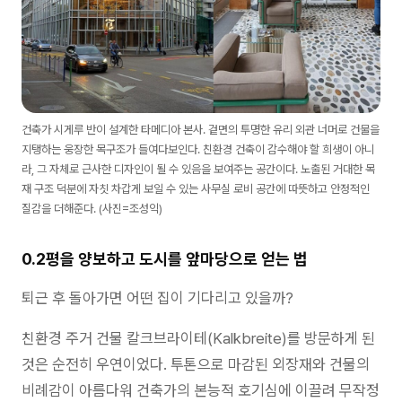
건축가 시게루 반이 설계한 타메디아 본사. 겉면의 투명한 유리 외관 너머로 건물을
지탱하는 웅장한 목구조가 들여다보인다. 친환경 건축이 감수해야 할 희생이 아니
라, 그 자체로 근사한 디자인이 될 수 있음을 보여주는 공간이다. 노출된 거대한 목
재 구조 덕분에 자칫 차갑게 보일 수 있는 사무실 로비 공간에 따뜻하고 안정적인
질감을 더해준다. (사진=조성익)
0.2평을 양보하고 도시를 앞마당으로 얻는 법
퇴근 후 돌아가면 어떤 집이 기다리고 있을까?
친환경 주거 건물 칼크브라이테(Kalkbreite)를 방문하게 된
것은 순전히 우연이었다. 투톤으로 마감된 외장재와 건물의
비례감이 아름다워 건축가의 본능적 호기심에 이끌려 무작정