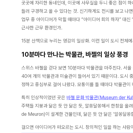
곳곳에 자리한 동네인데, 이곳에 사무실을 두니 좋은 점이 하
들러 구경하고 올 수 있다는 것. 신기하게도 전시를 보고 나
업무 중 아이디어가 막힐 때마다 “아이디어 회의 하자” 대신 
근사한 근무 환경인가.
15분 산책으로 누리는 영감의 일상화. 이런 일이 도시 전체에
10분마다 만나는 박물관, 바젤의 일상 풍경
스위스 바젤을 걷다 보면 10분마다 박물관을 마주친다. 서울 용산
40여 개의 박물관과 미술관이 들어서 있기 때문이다. 도시 
정하고 중심부로 걸어 나왔다. 모퉁이를 돌 때마다 박물관이 
특히 인상적이었던 곳은
바젤 문화 박물관(Museum der Kultu
주택들 지붕과 닮은 듯 안 닮은 듯, 알쏭달쏭해서 한참을 올려다
de Meuron)이 설계한 건물인데, 닮은 듯 안 닮은 ‘알쏭달
걸으면 아이디어가 떠오르는 도시. 창의적인 일을 하는 사람