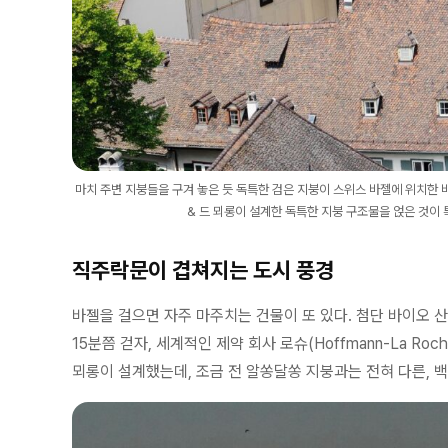
마치 주변 지붕들을 구겨 놓은 듯 독특한 검은 지붕이 스위스 바젤에 위치한 
& 드 뫼롱이 설계한 독특한 지붕 구조물을 얹은 것이 특징이다
직주락문이 겹쳐지는 도시 풍경
바젤을 걸으면 자주 마주치는 건물이 또 있다. 첨단 바이오 
15분쯤 걷자, 세계적인 제약 회사 로슈(Hoffmann-La Ro
뫼롱이 설계했는데, 조금 전 알쏭달쏭 지붕과는 전혀 다른, 