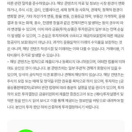
따른 관련 절차를 준수하였습니다. 해당 콘텐츠의 자료 및 정보는 시장 환경이 변화
하거나, 주식 시장, 금리, 인플레이션, 세제 정책 등 사회적, 경제적, 정책적 환경이
변화할 경우, 기타 자산가격 변동, 환율 변동, 신용등급 하락, 부동산 가격하락, 운용
결과 등 또는 화재, 홍수, 전염병 창궐과 같은 천재지변이 발생하는 등의 경우에 따
라 변경될 수 있으며, 이에 따라 금융(투자)상품은 투자원금의 일부 또는 전액 손실
이 발생할 수 있으며, 그 손실은 투자자에게 귀속되고 예금자보호법에 따른 예금보
험공사의 보호대상이 아닙니다. 과거의 운용실적이 미래의 수익률을 보장하는 것
은 아니며, 해당 컨텐츠 작성시점 및 미래에는 이와 다를 수 있습니다. 거래비용, 기
타비용이 추가로 발생할 수 있습니다.
• 해당 콘텐츠는 법적으로 제출되거나 등록되지 아니하였으며, 어떠한 법률에 의하
여도 승인된 것이 아닙니다. 본 콘텐츠에는 일부 주관적 견해가 포함되어 있을 수
있으며, 당사의 공식적인 의견 표명이나 견해에 해당하지 않습니다. 해당 컨텐츠는
주식의 모집 또는 매매 및 청약을 위한 권유를 목적으로 하지 않으며, 투자자는 (금
융상품판매업자)로부터 관련 법령에 따라 충분히 설명을 받을 권리가 있으며, 투자
자의 모든 투자결정은 금융위원회에 제출한 증권신고서 또는 (예비)투자설명서 및
약관 등을 반드시 읽어 보시고 이를 통해 제공되는 정보만을 바탕으로 내려져야 합
니다. 본인의 투자 판단 하에 신중하게 투자결정하시기 바랍니다.