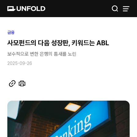
IGIS
금융
사모펀드의 다음 성장판, 키워드는 ABL
공간
보수적으로 변한 은행의 틈새를 노린
금융
2025-09-26