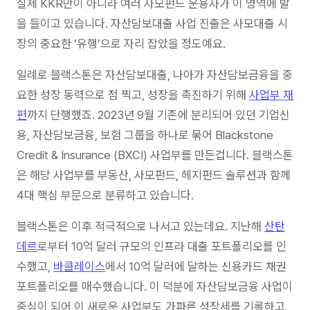
실제 KKR만이 아니라 여러 사모펀드 운용사가 이 영역에 발
을 들이고 있습니다. 자산담보대출 사업 진출은 사모대출 시
장의 중요한 ‘유행’으로 자리 잡았을 정도예요.
일례로 블랙스톤은 자산담보대출, 나아가 자산담보금융을 중
요한 성장 동력으로 점 찍고, 성장을 촉진하기 위해
사업부 재
편
까지 단행했죠. 2023년 9월 기존에 분리되어 있던 기업신
용, 자산담보금융, 보험 그룹을 하나로 묶어 Blackstone
Credit & Insurance (BXCI) 사업부를 만든겁니다. 블랙스톤
은 해당 사업부를 부동산, 사모펀드, 헤지펀드 솔루션과 함께
4대 핵심 부문으로 분류하고 있습니다.
블랙스톤은 이후 적극적으로 나서고 있는데요. 지난해
산탄
데르
로부터 10억 달러 규모의 인프라 대출 포트폴리오를 인
수했고,
바클레이스
에서 10억 달러에 달하는 신용카드 채권
포트폴리오를 매수했습니다. 이 덕분에 자산담보금융 사업이
중심이 되어 이 새로운 사업부도 가파른 성장세를 기록하고