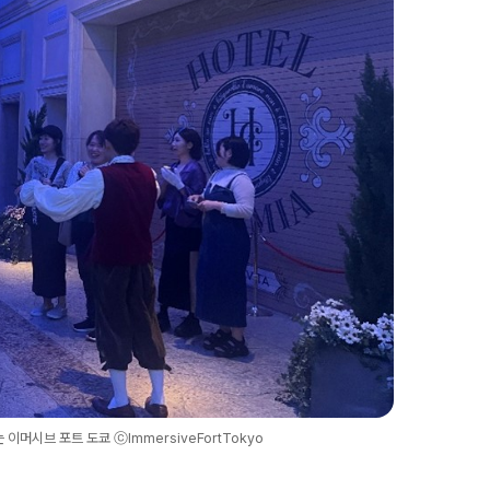
머시브 포트 도쿄 ⓒImmersiveFortTokyo